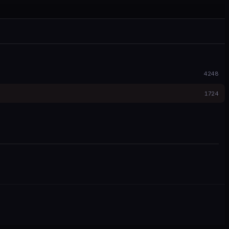
4248
1724