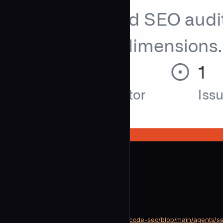
huifer
Seo Analyzer
community
Content & Marketing
https://github.com/huifer/claude-code-seo/blob/main/agents/s
SOURCE