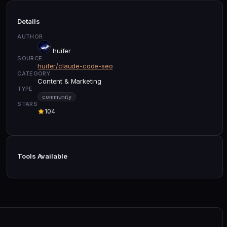
Details
AUTHOR
huifer
SOURCE
huifer/claude-code-seo
CATEGORY
Content & Marketing
TYPE
community
STARS
104
Tools Available