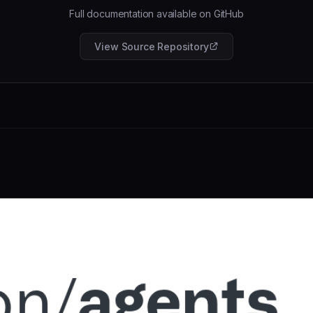
Full documentation available on GitHub
View Source Repository