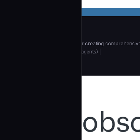
seo-content-writer
| You are an SEO content writer creating comprehensive
(https://github.com/wshobson/agents) |
Content & Marketing
community