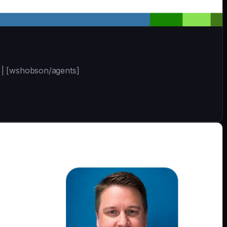
t | [wshobson/agents]