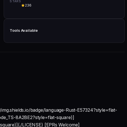
STARS
236
Tools Available
s://img.shields.io/badge/language-Rust-E57324?style=flat-
_Code_TS-8A2BE2?style=flat-square)]
at-square)](./LICENSE) [![PRs Welcome]