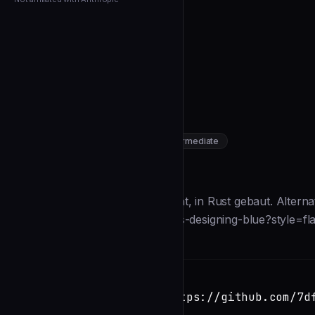
← Back to Agents
claw-cli
🦀 Claw CR
community
intermediate
Development
https://github.com/7df-lab/devo
SOURCE
Description
**Der Open-Source-Coding-Agent, in Rust gebaut. Alternat
(https://img.shields.io/badge/status-designing-blue?style=fl
Installation
TERMINAL
Copy
claude install-skill https://github.com/7d