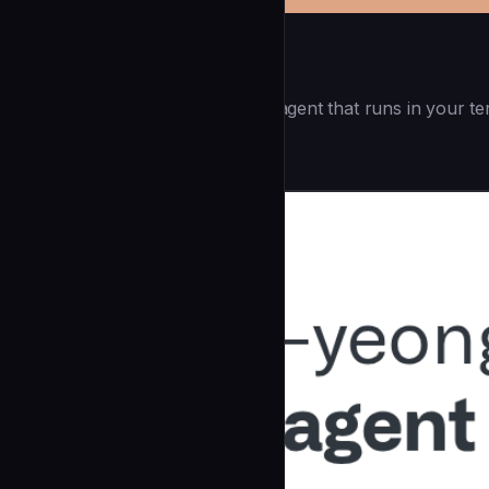
Openai Codex CLI
(55.8k ⭐) - Lightweight coding agent that runs in your te
Development
community