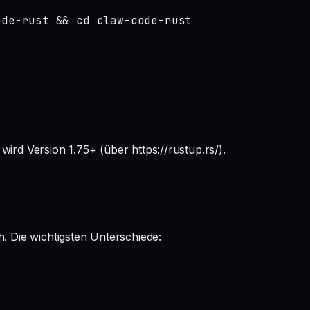
de-rust && cd claw-code-rust

n wird Version 1.75+ (über https://rustup.rs/).
h. Die wichtigsten Unterschiede: