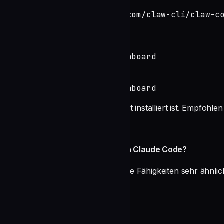
git clone https://github.com/claw-cli/claw-co
cargo build --release

# linux / macos

./target/release/clawcr onboard

# windows

.\target\release\clawcr onboard
[!TIP] Stelle sicher, dass Rust installiert ist. Empfohle
FAQ
Worin unterscheidet sich das von Claude Code?
Es ist Claude Code in Bezug auf die Fähigkeiten sehr ähnlic
undefined
🤝 Mitwirken