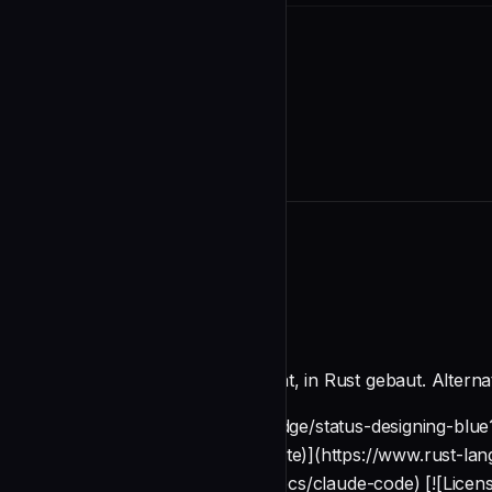
README
🦀 Claw CR
**Der Open-Source-Coding-Agent, in Rust gebaut. Alterna
[![Status](https://img.shields.io/badge/status-designing-bl
square&logo=rust&logoColor=white)](https://www.rust-lang.
(https://docs.anthropic.com/en/docs/claude-code) [![Licen