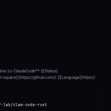
ive zu ClaudeCode** [![Status]
at-square)](https://github.com/) [![Language](https://
f-lab/claw-code-rust