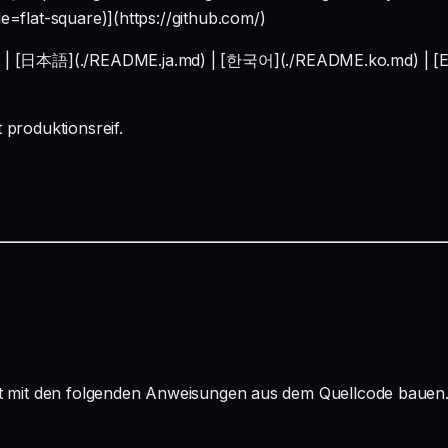
e=flat-square)](https://github.com/)
 [日本語](./README.ja.md) | [한국어](./README.ko.md) | [Espa
 produktionsreif.
ekt mit den folgenden Anweisungen aus dem Quellcode bauen