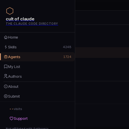
cult of claude
cult of claude
cult of claude
THE CLAUDE CODE DIRECTORY
Home
Home
Skills
Skills
4248
Agents
Agents
1724
My List
My List
Authors
Authors
About
About
Submit
Submit
--
Support
visits
Support
Not affiliated with Anthropic
Not affiliated with Anthropic