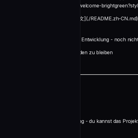
(https://img.shields.io/badge/PRs-welcome-brightgreen?styl
[English](./README.md) | [简体中文](./README.zh-CN.md) |
[Deutsch](./README.de.md)
🚧 Frühphasiges Projekt in aktiver Entwicklung - noch nicht
⭐ Starte uns, um auf dem Laufenden zu bleiben
📖 Inhaltsverzeichnis
undefined
🚀 Schnellstart
Noch keine stabile Veröffentlichung - du kannst das Proj
Bauen