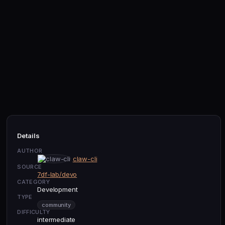
Details
AUTHOR
claw-cli
SOURCE
7df-lab/devo
CATEGORY
Development
TYPE
community
DIFFICULTY
intermediate