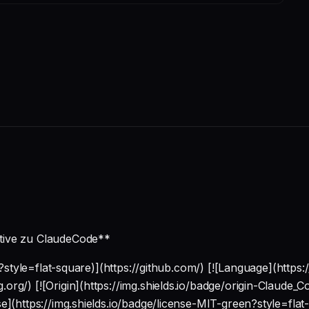
tive zu ClaudeCode**
ue?style=flat-square)](https://github.com/) [![Language](http
org/) [![Origin](https://img.shields.io/badge/origin-Claude
se](https://img.shields.io/badge/license-MIT-green?style=fl