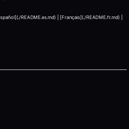
ñol](./README.es.md) | [Français](./README.fr.md) |
.