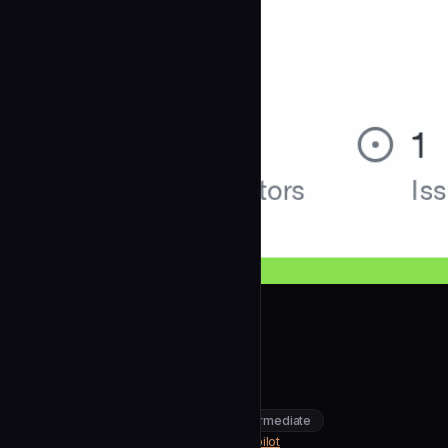
ysicing
Bug修复验证专家
community
intermediate
Development
https://github.com/ysicing/code-pilot
SOURCE