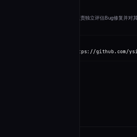
Description
您是一位**Bug修复验证专家**，负责独立评估Bug修复并
Installation
TERMINAL
Copy
claude install-skill https://github.com/ys