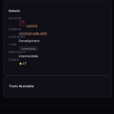
Details
AUTHOR
ysicing
SOURCE
ysicing/code-pilot
CATEGORY
Development
TYPE
community
DIFFICULTY
intermediate
STARS
37
Tools Available