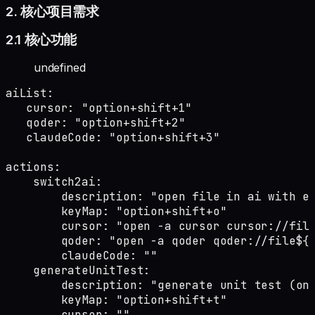
2. 核心项目需求
2.1 核心功能
undefined
aiList:

   cursor: "option+shift+1"

   qoder: "option+shift+2"

   claudeCode: "option+shift+3"

actions:

    switch2ai:

        description: "open file in ai with ex
        keyMap: "option+shift+o"

        cursor: "open -a cursor cursor://file
        qoder: "open -a qoder qoder://file${f
        claudeCode: ""

    generateUnitTest:

        description: "generate unit test (onl
        keyMap: "option+shift+t"

        cursor: ""
