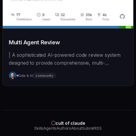
Multi Agent Review
| A sophisticated AI-powered code review system
designed to provide comprehensive, multi-
perspective a... | - | [wshobson/agents]
Data & AI
community
(https://github.com/wshobson/agents) |
⬡
cult of claude
Skills
Agents
Authors
About
Submit
RSS