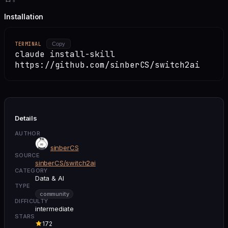
Installation
TERMINAL
Copy
claude install-skill
https://github.com/sinberCS/switch2ai
Details
AUTHOR
sinberCS
SOURCE
sinberCS/switch2ai
CATEGORY
Data & AI
TYPE
community
DIFFICULTY
intermediate
STARS
172