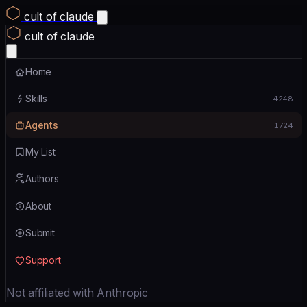
cult of claude
cult of claude
Home
Skills
4248
Agents
1724
My List
Authors
About
Submit
Support
Not affiliated with Anthropic