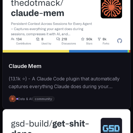
Qwen/GLM/Kimi/LinkAI，能处理文本、语音、图片和
文件，可快速搭建个人AI助理和企业数字员工。
Claude Mem
(13.1k ⭐) - A Claude Code plugin that automatically
captures everything Claude does during your
coding sessions, compresses it with AI (using
Data & AI
community
Claude's agent-sdk), and injects relevant context
back...