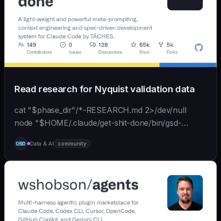
Read research for Nyquist validation data
cat "$phase_dir"/*-RESEARCH.md 2>/dev/null
node "$HOME/.claude/get-shit-done/bin/gsd-
tools.cjs" roadmap get-phase "$phase_number" ls
Data & AI
community
"$phase_dir"/*-BRIEF.md 2>/dev/null